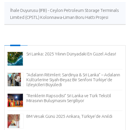
İhale Duyurusu (IFB) - Ceylon Petroleum Storage Terminals
Limited (CPSTL) Kolonnawa-Liman Boru Hattı Projesi
(KHPP) Mühendislik, Tedarik, İnşaat ve Devreye Alma
(EPCC) İşleri
Sri Lanka: 2025 Yılının Dünyadaki En Güzel Adası!
“Adaların Ritimleri: Sardinya & Sri Lanka” – Adaların
Kültürlerine Siyah-Beyaz Bir Senfoni Türkiye’de
İzleyicileri Büyüledi
“Renklerin Rapsodisi” Sri Lanka ve Türk Tekstil
Mirasının Buluşmasını Sergiliyor
BM Vesak Günü 2025 Ankara, Türkiye’de Anıldı