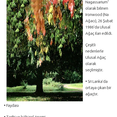
Nagassarium"
olarak bilinen
Ironwood (Na
Ağacı), 26 Şubat
1986’da Ulusal
Ağaç ilan edildi.
Çeşitli
nedenlerle
Ulusal Ağaç
olarak
seçilmiştir.
• Sri Lanka’da
ortaya çıkan bir
ağaçtır.
• Faydası
• Tarihi ve kültürel önemi