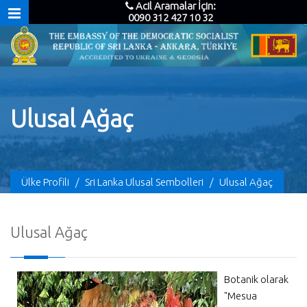
Acil Aramalar İçin:
0090 312 427 10 32
Ulusal Ağaç
Ülke Profili
/
Sri Lanka Ulusal Sembolleri
/
Ulusal Ağaç
Ulusal Ağaç
Botanik olarak
"Mesua