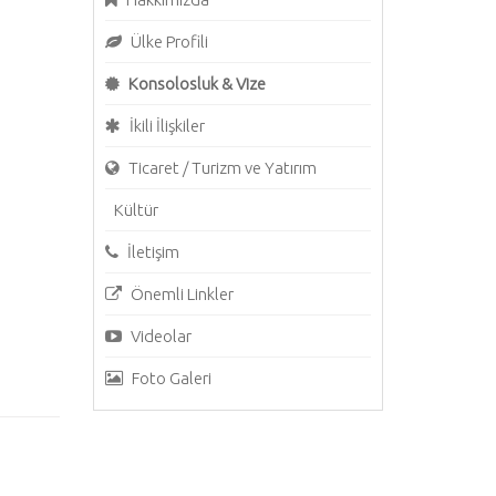
Ülke Profili
Konsolosluk & Vize
İkili İlişkiler
Ticaret / Turizm ve Yatırım
Kültür
İletişim
Önemli Linkler
Videolar
Foto Galeri