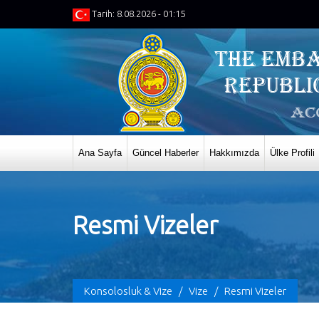
Tarih: 8.08.2026 - 01:15
Ana Sayfa
Güncel Haberler
Hakkımızda
Ülke Profili
Resmi Vizeler
Konsolosluk & Vize
/
Vize
/
Resmi Vizeler