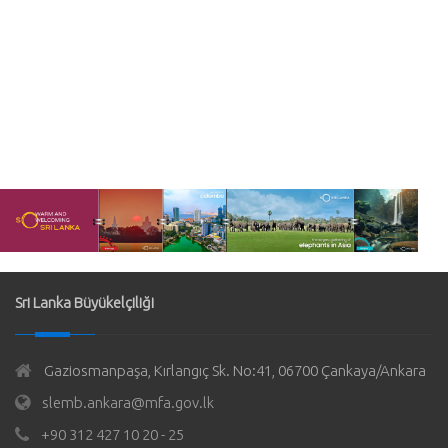
Sri Lanka Büyükelçiliği
Gaziosmanpaşa, Kırlangıç Sk. No:41, 06700 Çankaya/Ankara
slemb.ankara@mfa.gov.lk
+90 312 427 10 20 - 25