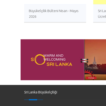
Büyükelçilik Bülteni Nisan - Mayıs
Sri L
2026
Ücret
Sunu
Sri Lanka Büyükelçiliği