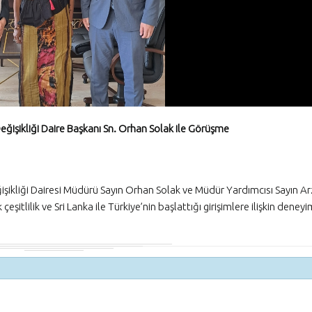
Petrol Depolama Tanklarının 
Niyet Beyanı Çağr
Canlı, Kapsayıcı v
Sürdürülebilir E
Yoluyla Bölgesel Güçlendirme
IRDP Projesi için Danışmanlık F
Seçilmesi
Sri Lanka Türkiye
Niluka Kadurug
Değişikliği Daire Başkanı Sn. Orhan Solak ile Görüşme
Türkiye Cumhuriye
Eğitim Bakanı Prof. Yusuf Tek
ziyaretinde bulundu
eğişikliği Dairesi Müdürü Sayın Orhan Solak ve Müdür Yardımcısı Sayın A
çeşitlilik ve Sri Lanka ile Türkiye’nin başlattığı girişimlere ilişkin deneyi