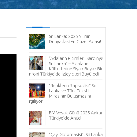
ni Nisan -
Sri Lanka: 2025 Yılının
Sri
Dünyadaki En Güzel Adası!
Tü
Dü
Uluslararası Ge
Katıldı
atandaşlara
“Adaların Ritimleri: Sardinya &
zesi (ETA)
Sri Lanka” – Adaların
Kültürlerine Siyah-Beyaz Bir
Sr
Senfoni Türkiye’de İzleyicileri Büyüledi
Bü
ön
FB) - Ceylon
düzenlenen ulus
ge Terminals
“Renklerin Rapsodisi” Sri
festivallerine k
 Kolonnawa-
Lanka ve Türk Tekstil
P)
Mirasının Buluşmasını
ve Devreye
Sergiliyor
Tü
La
Ar
BM Vesak Günü 2025 Ankara,
FB) - Ceylon
Türkiye’de Anıldı
ge Terminals
Sr
ri Lanka’nın
Bü
1 Numaralı
Be
“Çay Diplomasisi”: Sri Lanka