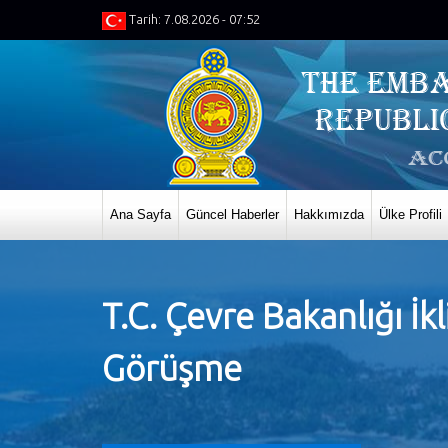
Tarih: 7.08.2026 - 07:52
Ana Sayfa
Güncel Haberler
Hakkımızda
Ülke Profili
T.C. Çevre Bakanlığı İk
Görüşme