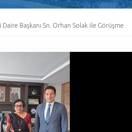
ği Daire Başkanı Sn. Orhan Solak ile Görüşme
Büyükelçilik Bülte
Mayıs 2026
Sri Lanka, Türk V
Ücretsiz Turist Vi
İmkanı Sunuyor
İhale Duyurusu (I
Petroleum Stora
Limited (CPSTL)
Liman Boru Hattı Projesi (KHP
Mühendislik, Tedarik, İnşaat 
Alma (EPCC) İşleri
İhale Duyurusu (I
Petroleum Stora
Limited (CPSTL), S
Kolonnawa Tesisinde 30 ve 3