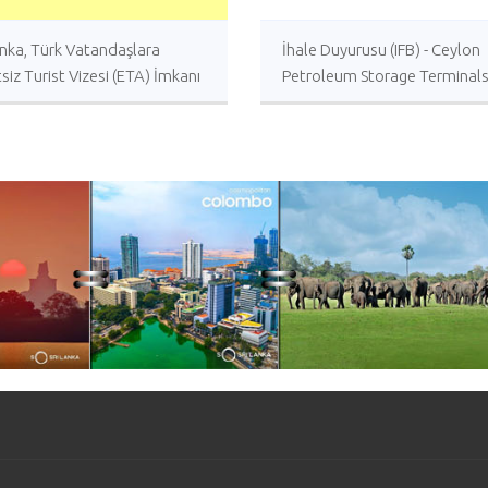
anka, Türk Vatandaşlara
İhale Duyurusu (IFB) - Ceylon
siz Turist Vizesi (ETA) İmkanı
Petroleum Storage Terminal
yor
Limited (CPSTL) Kolonnawa-
Boru Hattı Projesi (KHPP)
Mühendislik, Tedarik, İnşaat v
Devreye Alma (EPCC) İşleri