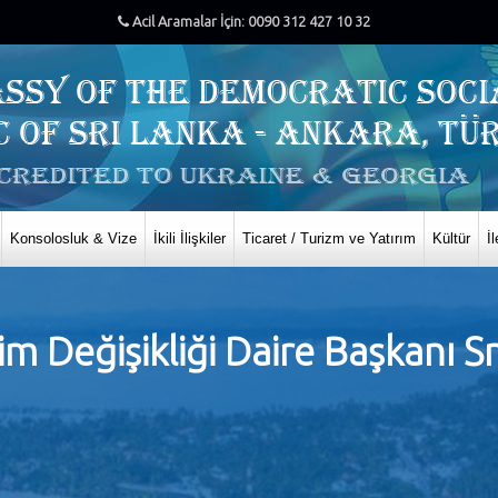
Acil Aramalar İçin: 0090 312 427 10 32
Konsolosluk & Vize
İkili İlişkiler
Ticaret / Turizm ve Yatırım
Kültür
İ
lim Değişikliği Daire Başkanı S