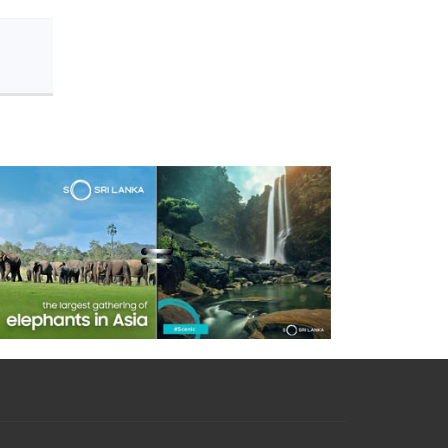
s
Liman
e