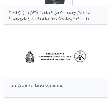
Teklif Çağrısı (RFP) - Lanka Sugar Company (Pvt) Ltd
Sevanagala Şeker Fabrikası’nda Distilasyon Sürecinin
İyileştirilmesi İçin Yerli veya Yabancı Danışmanlık Hizmeti
İhale Çağrısı - Sri Lanka Donanması