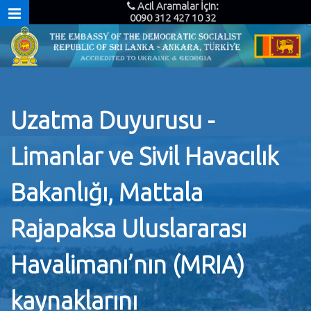
Acil Aramalar İçin:
0090 312 427 10 32
Uzatma Duyurusu -
Limanlar ve Sivil Havacılık
Bakanlığı, Mattala
Rajapaksa Uluslararası
Havalimanı’nın (MRIA)
kaynaklarını