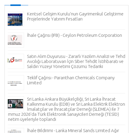
uz
Kentsel Gelişim Kurulu’nun Gayrimenkul Geliştirme
Projelerinde Yatırım Fırsatları
İhale Çağrısı (IFB) - Ceylon Petroleum Corporation
L
Satın Alım Duyurusu - Zararlı Yazılım Analizi ve Tehdit
Avcılığı Laboratuvarı İçin Siber Tehdit İstihbaratı ve
Saldırı Yüzeyi Yönetimi Çözümü Tedariki
Teklif Çağrısı - Paranthan Chemicals Company
Limited
F
Sri Lanka Ankara Büyükelçiliği, Sri Lanka İhracat
Kalkınma Kurulu (EDB) ve Sri Lanka Elektrik Elektronik
İmalatçılar ve İhracatçılar Derneği (SLEMEA) ile 7
Temmuz 2026’da Türk Elektronik Sanayicileri Derneği (TESİD)
yönetim üyeleriyle toplandı
İhale Bildirimi - Lanka Mineral Sands Limited Ağır