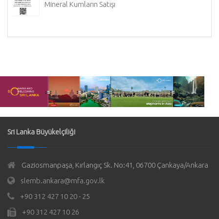
Mineral Kumların Satışı
Sri Lanka Büyükelçiliği
Gaziosmanpaşa, Kırlangıç Sk. No:41, 06700 Çankaya/Ankara
slemb.ankara@mfa.gov.lk
+90 312 427 10 20 - 25
+90 312 427 10 26