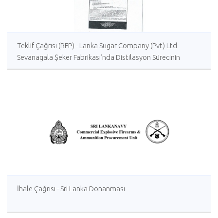
Teklif Çağrısı (RFP) - Lanka Sugar Company (Pvt) Ltd
Sevanagala Şeker Fabrikası’nda Distilasyon Sürecinin
İyileştirilmesi İçin Yerli veya Yabancı Danışmanlık Hizmeti
İhale Çağrısı - Sri Lanka Donanması