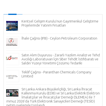
uz
Kentsel Gelişim Kurulu’nun Gayrimenkul Geliştirme
Projelerinde Yatırım Fırsatları
İhale Çağrısı (IFB) - Ceylon Petroleum Corporation
L
Satın Alım Duyurusu - Zararlı Yazılım Analizi ve Tehdit
Avcılığı Laboratuvarı İçin Siber Tehdit İstihbaratı ve
Saldırı Yüzeyi Yönetimi Çözümü Tedariki
Teklif Çağrısı - Paranthan Chemicals Company
Limited
F
Sri Lanka Ankara Büyükelçiliği, Sri Lanka İhracat
Kalkınma Kurulu (EDB) ve Sri Lanka Elektrik Elektronik
İmalatçılar ve İhracatçılar Derneği (SLEMEA) ile 7
Temmuz 2026’da Türk Elektronik Sanayicileri Derneği (TESİD)
yönetim üyeleriyle toplandı