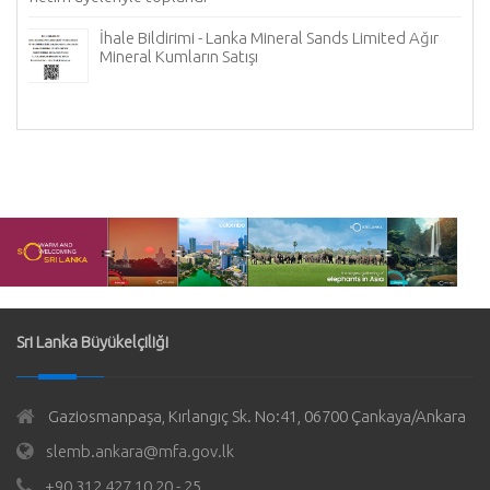
İhale Bildirimi - Lanka Mineral Sands Limited Ağır
Mineral Kumların Satışı
Sri Lanka Büyükelçiliği
Gaziosmanpaşa, Kırlangıç Sk. No:41, 06700 Çankaya/Ankara
slemb.ankara@mfa.gov.lk
+90 312 427 10 20 - 25