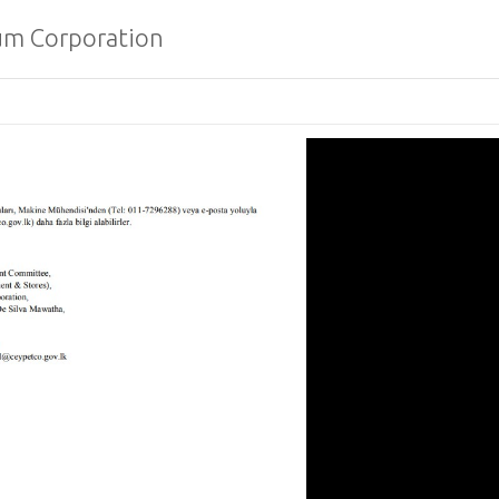
um Corporation
Teklif Çağrısı (RF
Sugar Company (P
Sevanagala Şeke
Fabrikası’nda Distilasyon Süre
İyileştirilmesi İçin Yerli veya 
Danışmanlık Hizmeti
İhale Çağrısı - Sri
Donanması
NATIONAL SYST
OPERATOR (PVT) 
İhaleye Çağrı
Gem City Ratnap
Niyet Beyanı Tale
Ceylon İçin Kaps
Markalaşma Strat