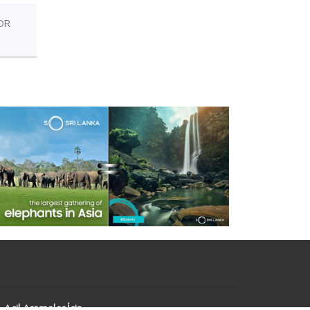
OR
Acil Aramalar İçin