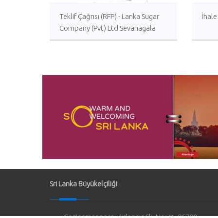
Teklif Çağrısı (RFP) - Lanka Sugar
İhale
Company (Pvt) Ltd Sevanagala
Şeker Fabrikası’nda Distilasyon
Sürecinin İyileştirilmesi İçin Yerli
veya Yabancı Danışmanlık Hizmeti
Sri Lanka Büyükelçiliği
Gaziosmanpaşa, Kırlangıç Sk. No:41, 06700