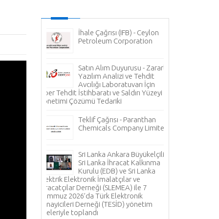
P) - Lanka
İhale Çağrısı (IFB) - Ceylon
Sa
vt) Ltd
Petroleum Corporation
Pe
r
Li
cinin
Foseptik Temiz
Yabancı
Teslimatı (400
Satın Alım Duyurusu - Zararlı
Yazılım Analizi ve Tehdit
Avcılığı Laboratuvarı İçin
Sa
Siber Tehdit İstihbaratı ve Saldırı Yüzeyi
 Lanka
Yı
Yönetimi Çözümü Tedariki
Li
Gazı (LPG) Tedar
Teklif Çağrısı - Paranthan
EM
Chemicals Company Limited
Sr
LTD -
26
ta
düzenlenen “Be
Sri Lanka Ankara Büyükelçiliği,
Uluslararası Kü
Sri Lanka İhracat Kalkınma
ura 2026
katıldı
Kurulu (EDB) ve Sri Lanka
Elektrik Elektronik İmalatçılar ve
İhracatçılar Derneği (SLEMEA) ile 7
Bü
Temmuz 2026’da Türk Elektronik
TA
bi - Bank of
Sanayicileri Derneği (TESİD) yönetim
Sa
amlı Yeniden
üyeleriyle toplandı
Sn. Emrullah Tur
ejisi