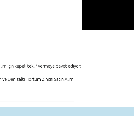
Danışmanı Seçimi
Kentsel Gelişim 
Gayrimenkul Geli
Projelerinde Yatır
lım için kapalı teklif vermeye davet ediyor:
e Denizaltı Hortum Zinciri Satın Alımı