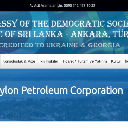
Acil Aramalar İçin: 0090 312 427 10 32
Konsolosluk & Vize
İkili İlişkiler
Ticaret / Turizm ve Yatırım
Kültür
İ
lon Petroleum Corporation