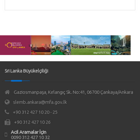
Sri Lanka Büyükelçiliği
Gaziosmanpaşa, Kırlangıç Sk. No:41, 06700 Çankaya/Ankara
slemb.ankara@mfa.gov.lk
+90 312 427 10 20 - 25
+90 312 427 10 26
Acil Aramalar İçin
0090 312 427 10 32